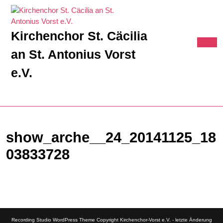
Skip
to
content
Kirchenchor St. Cäcilia
Skip
to
an St. Antonius Vorst
Ope
content
Butt
e.V.
Cart
MyAccount
show_arche__24_20141125_18
03833728
Recording Studio WordPress Theme
Copyright Kirchenchor-Vorst e.V. - letzte Änderung